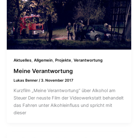
,
,
,
Aktuelles
Allgemein
Projekte
Verantwortung
Meine Verantwortung
Lukas Benner
/
3. November 2017
Kurzfilm „Meine Verantwortung“ über Alkohol am
Steuer Der neuste Film der Videowerkstatt behandelt
das Fahren unter Alkohleinfluss und spricht mit
dieser